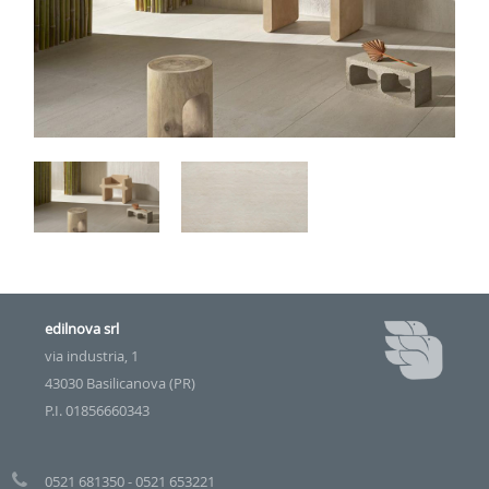
edilnova srl
via industria, 1
43030 Basilicanova (PR)
P.I. 01856660343
0521 681350 - 0521 653221