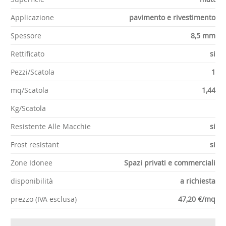
Applicazione
pavimento e rivestimento
Spessore
8,5 mm
Rettificato
si
Pezzi/Scatola
1
mq/Scatola
1,44
Kg/Scatola
Resistente Alle Macchie
si
Frost resistant
si
Zone Idonee
Spazi privati e commerciali
disponibilità
a richiesta
prezzo (IVA esclusa)
47,20 €/mq